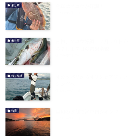
今年はアコウが好調！
未分類
2026年7月23日
青物、アコウ好調 ７月１０日か
未分類
ら７月１７日の釣果全貌
2026年7月17日
オカッパリからオフショアフィッ
釣り知識
シングへ
2025年9月16日
幽幻の夕刻で瀬戸内ジギング
釣果
2025年9月16日